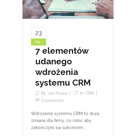
23
Sty
7 elementów
udanego
wdrożenia
systemu CRM
By
Jan Pisula
In
CRM
Comments
Wdrożenie systemu CRM to duża
zmiana dla firmy, co robić aby
zakończyło się sukcesem...