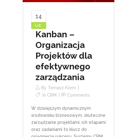
14
Lut
Kanban –
Organizacja
Projektów dla
efektywnego
zarządzania
By
Tomasz Klem
In
CRM
Comments
W dzisiejszym dynamicznym
środowisku biznesowym, skuteczne
zarządzanie projektami, ich etapami
oraz zadaniami to klucz do
osiągnięcia sukcesu. Systemy CRM,