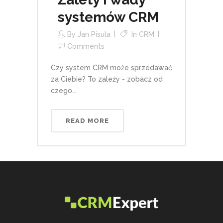
systemów CRM
By
Jan Pisula
In
CRM
Comments
Czy system CRM może sprzedawać
za Ciebie? To zależy - zobacz od
czego...
READ MORE