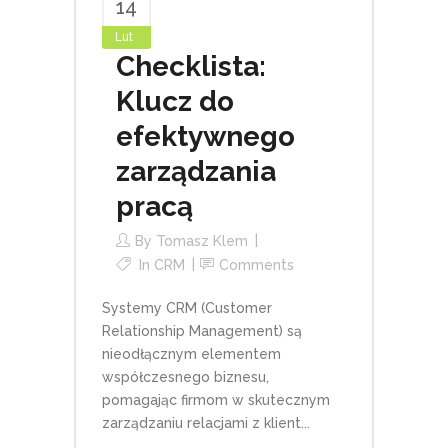
14
Lut
Checklista:
Klucz do
efektywnego
zarządzania
pracą
By
Tomasz Klem
In
CRM
Comments
Systemy CRM (Customer
Relationship Management) są
nieodłącznym elementem
współczesnego biznesu,
pomagając firmom w skutecznym
zarządzaniu relacjami z klient...