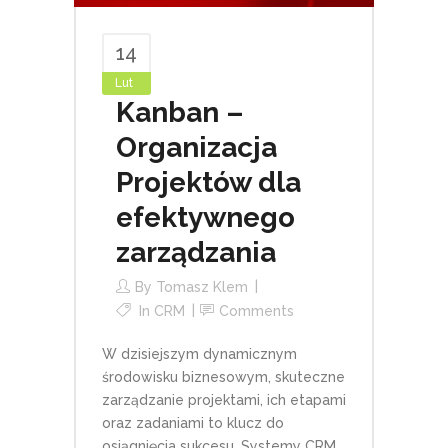
14
Lut
Kanban –
Organizacja
Projektów dla
efektywnego
zarządzania
By
Tomasz Klem
In
CRM
Comments
W dzisiejszym dynamicznym
środowisku biznesowym, skuteczne
zarządzanie projektami, ich etapami
oraz zadaniami to klucz do
osiągnięcia sukcesu. Systemy CRM,