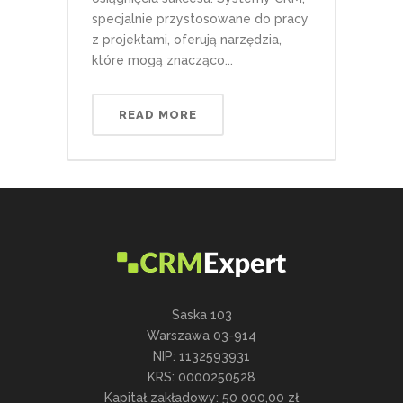
specjalnie przystosowane do pracy
z projektami, oferują narzędzia,
które mogą znacząco...
READ MORE
Saska 103
Warszawa 03-914
NIP: 1132593931
KRS: 0000250528
Kapitał zakładowy: 50 000,00 zł