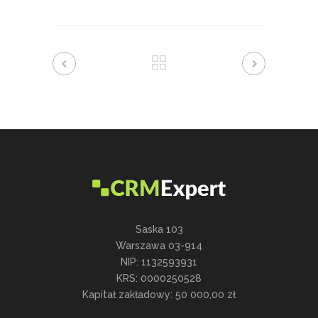
Saska 103
Warszawa 03-914
NIP: 1132593931
KRS: 0000250528
Kapitał zakładowy: 50 000,00 zł